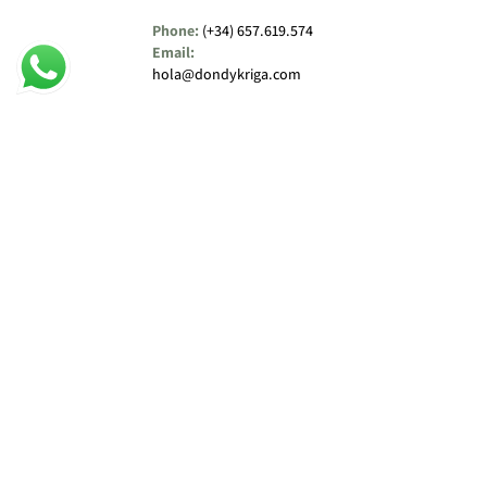
Phone:
(+34) 657.619.574
Email:
hola@dondykriga.com
Opening Hours:
Únicamente con Previa Cita