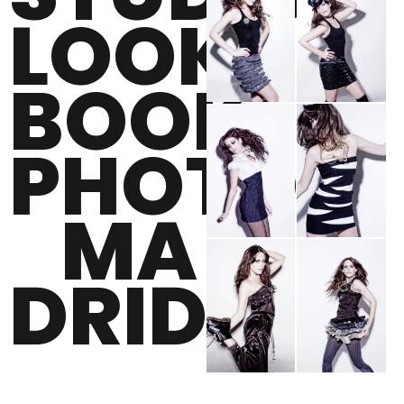
LOOK
BOOK
PHOTO
MA
DRID