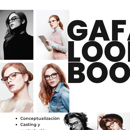
GAF
LOO
BO
Conceptualización
Casting y