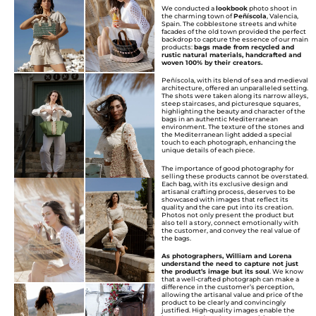
We conducted a
lookbook
photo shoot in
the charming town of
Peñíscola
, Valencia,
Spain. The cobblestone streets and white
facades of the old town provided the perfect
backdrop to capture the essence of our main
products:
bags made from recycled and
rustic natural materials, handcrafted and
woven 100% by their creators.
Peñíscola, with its blend of sea and medieval
architecture, offered an unparalleled setting.
The shots were taken along its narrow alleys,
steep staircases, and picturesque squares,
highlighting the beauty and character of the
bags in an authentic Mediterranean
environment. The texture of the stones and
the Mediterranean light added a special
touch to each photograph, enhancing the
unique details of each piece.
The importance of good photography for
selling these products cannot be overstated.
Each bag, with its exclusive design and
artisanal crafting process, deserves to be
showcased with images that reflect its
quality and the care put into its creation.
Photos not only present the product but
also tell a story, connect emotionally with
the customer, and convey the real value of
the bags.
As photographers, William and Lorena
understand the need to capture not just
the product’s image but its soul
. We know
that a well-crafted photograph can make a
difference in the customer’s perception,
allowing the artisanal value and price of the
product to be clearly and convincingly
justified. High-quality images enable the