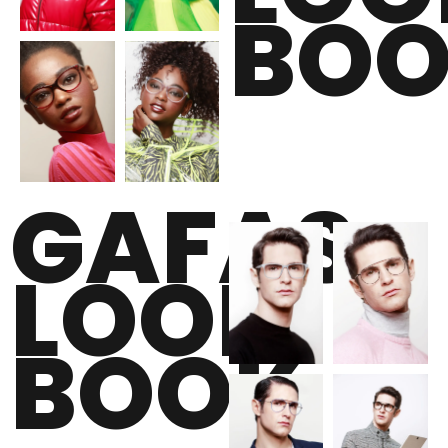
BO
GAFAS
LOOK
BOOK