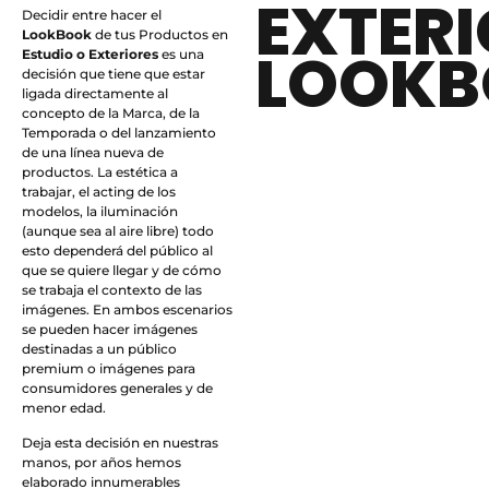
EXTER
Decidir entre hacer el
LookBook
de tus Productos en
LOOK
Estudio o Exteriores
es una
decisión que tiene que estar
ligada directamente al
concepto de la Marca, de la
Temporada o del lanzamiento
de una línea nueva de
productos. La estética a
trabajar, el acting de los
modelos, la iluminación
(aunque sea al aire libre) todo
esto dependerá del público al
que se quiere llegar y de cómo
se trabaja el contexto de las
imágenes. En ambos escenarios
se pueden hacer imágenes
destinadas a un público
premium o imágenes para
consumidores generales y de
menor edad.
Deja esta decisión en nuestras
manos, por años hemos
elaborado innumerables