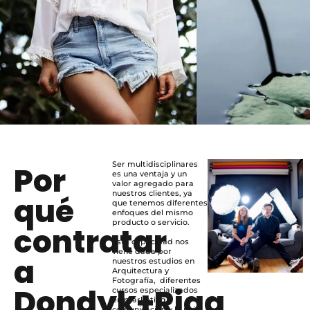
Ser multidisciplinares
Por
es una ventaja y un
valor agregado para
nuestros clientes, ya
qué
que tenemos diferentes
enfoques del mismo
producto o servicio.
contratar
Esta capacidad nos
viene dada por
a
nuestros estudios en
Arquitectura y
Fotografía, diferentes
Dondyk+Riga
cursos especializados
en marketing y
comunicación y lo más