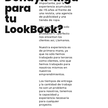
para
importante, por la
experiencia acumulada
de +15 años al frente de
tu
una revista, una agencia
de publicidad y una
tienda de ropa.
LookBook?
¿No tienes nada?, solo
una idea y un
producto??, …perfecto
nos encantan los
clientes así, Llamanos.
Nuestra experiencia es
de primera mano, ya
que no sólo hemos
trabajado para terceros
como clientes, sino que
hemos trabajado para
nosotros mismos en
nuestros
emprendimientos.
Los tiempos de entrega
y la cantidad de trabajo
no son un problema
para nosotros, tenemos
la capacidad y
experiencia necesaria
para cualquier
proyecto.