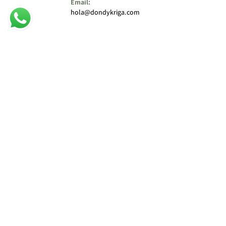
Email:
hola@dondykriga.com
Opening Hours:
Únicamente con Previa Cita