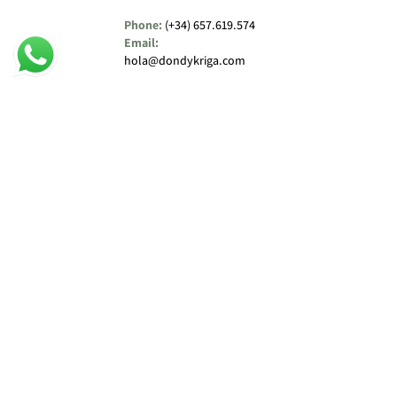
Phone:
(+34) 657.619.574
Email:
hola@dondykriga.com
Opening Hours:
Únicamente con Previa Cita