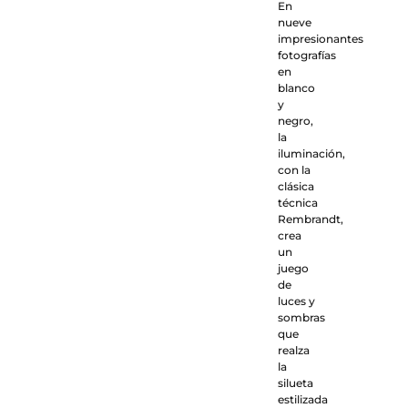
En
nueve
impresionantes
fotografías
en
blanco
y
negro,
la
iluminación,
con la
clásica
técnica
Rembrandt,
crea
un
juego
de
luces y
sombras
que
realza
la
silueta
estilizada