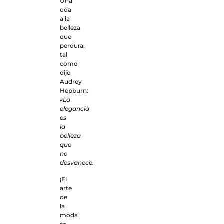
Una
oda
a la
belleza
que
perdura,
tal
como
dijo
Audrey
Hepburn:
«La
elegancia
es
la
belleza
que
no
desvanece.
¡El
arte
de
la
moda