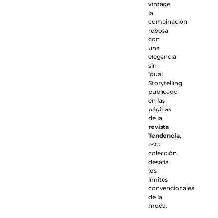
vintage,
la
combinación
rebosa
con
una
elegancia
sin
igual.
Storytelling
publicado
en las
páginas
de la
revista
Tendencia
,
esta
colección
desafía
los
límites
convencionales
de la
moda.