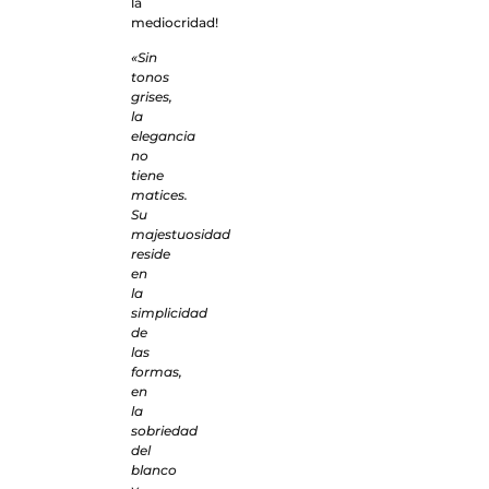
la
mediocridad!
«Sin
tonos
grises,
la
elegancia
no
tiene
matices.
Su
majestuosidad
reside
en
la
simplicidad
de
las
formas,
en
la
sobriedad
del
blanco