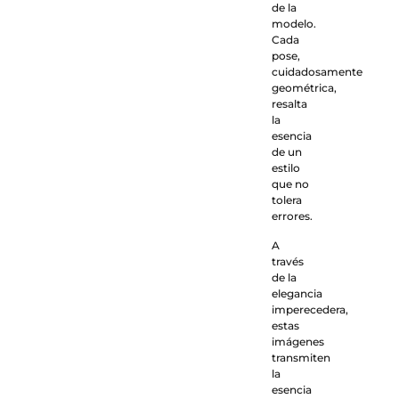
de la
modelo.
Cada
pose,
cuidadosamente
geométrica,
resalta
la
esencia
de un
estilo
que no
tolera
errores.
A
través
de la
elegancia
imperecedera,
estas
imágenes
transmiten
la
esencia