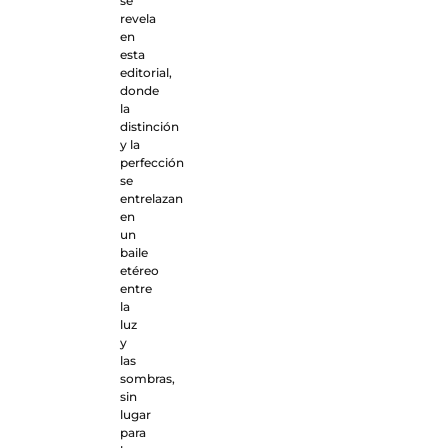
se
revela
en
esta
editorial,
donde
la
distinción
y la
perfección
se
entrelazan
en
un
baile
etéreo
entre
la
luz
y
las
sombras,
sin
lugar
para