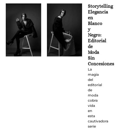
Storytelling
Elegancia
en
Blanco
y
Negro:
Editorial
de
Moda
Sin
Concesiones
La
magia
del
editorial
de
moda
cobra
vida
en
esta
cautivadora
serie