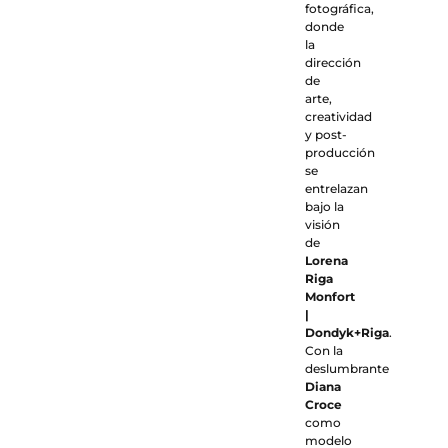
fotográfica,
donde
la
dirección
de
arte,
creatividad
y post-
producción
se
entrelazan
bajo la
visión
de
Lorena
Riga
Monfort
|
Dondyk+Riga
.
Con la
deslumbrante
Diana
Croce
como
modelo