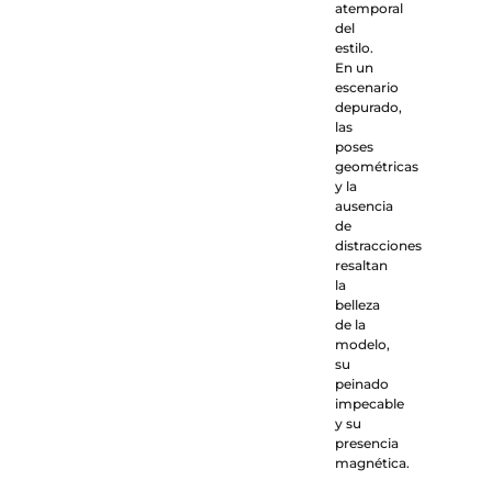
atemporal
del
estilo.
En un
escenario
depurado,
las
poses
geométricas
y la
ausencia
de
distracciones
resaltan
la
belleza
de la
modelo,
su
peinado
impecable
y su
presencia
magnética.