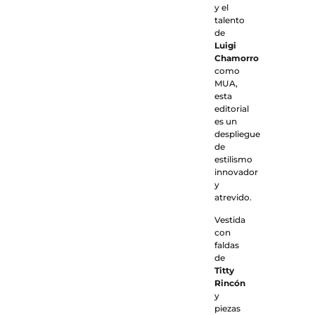
y el
talento
de
Luigi
Chamorro
como
MUA,
esta
editorial
es un
despliegue
de
estilismo
innovador
y
atrevido.
Vestida
con
faldas
de
Titty
Rincón
y
piezas