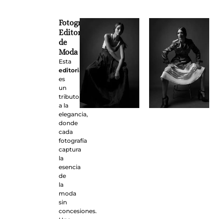
Fotografía
Editorial
de
Moda
Esta
editorial
es
un
tributo
a la
elegancia,
donde
cada
fotografía
captura
la
esencia
de
la
moda
sin
concesiones.