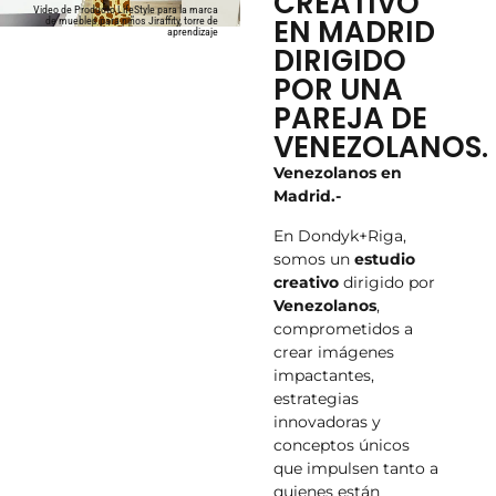
CREATIVO
Video de Producto LifeStyle para la marca
EN MADRID
de muebles para niños Jiraffity, torre de
aprendizaje
DIRIGIDO
POR UNA
PAREJA DE
VENEZOLANOS.
Venezolanos en
Madrid.-
En Dondyk+Riga,
somos un
estudio
creativo
dirigido por
Venezolanos
,
comprometidos a
crear imágenes
impactantes,
estrategias
innovadoras y
conceptos únicos
que impulsen tanto a
quienes están