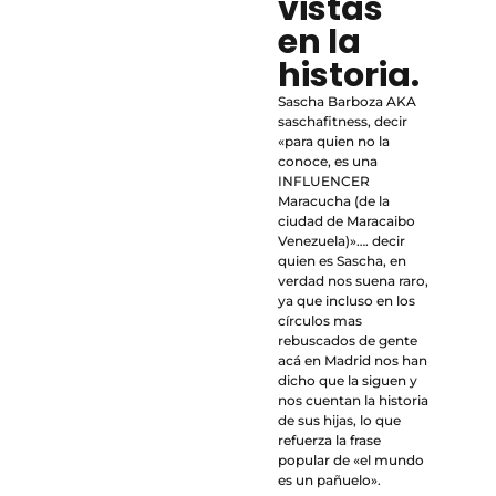
vistas
en la
historia.
Sascha Barboza AKA
saschafitness, decir
«para quien no la
conoce, es una
INFLUENCER
Maracucha (de la
ciudad de Maracaibo
Venezuela)»…. decir
quien es Sascha, en
verdad nos suena raro,
ya que incluso en los
círculos mas
rebuscados de gente
acá en Madrid nos han
dicho que la siguen y
nos cuentan la historia
de sus hijas, lo que
refuerza la frase
popular de «el mundo
es un pañuelo».