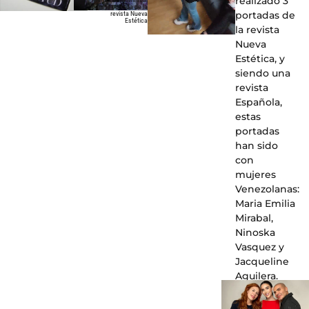
realizado 3
para la portada de la
portadas de
revista Nueva
Estética
la revista
Nueva
Estética, y
siendo una
revista
Española,
estas
portadas
han sido
con
mujeres
Venezolanas:
Maria Emilia
Mirabal,
Ninoska
Vasquez y
Jacqueline
Aguilera.