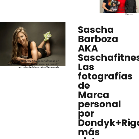
Lorena Riga con
Maria Mirabal y David
Deivis
Sascha
Barboza
AKA
Saschafitne
Sascha Barboza AKA saschafitness en
Las
una sesión de Marca Personal en nuestro
estudio de Maracaibo Venezuela
fotografías
de
Marca
personal
por
Dondyk+Rig
más