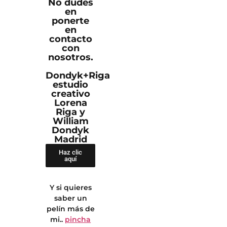
No dudes
en
ponerte
en
contacto
con
nosotros.
Dondyk+Riga
estudio
creativo
Lorena
Riga y
William
Dondyk
Madrid
Haz clic
aquí
Y si quieres
saber un
pelín más de
mi..
pincha