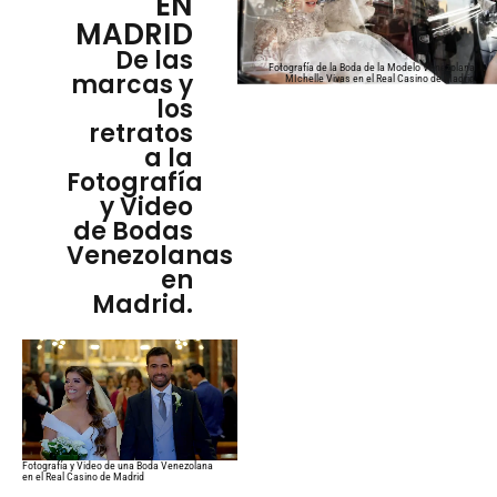
EN
MADRID
De las
Fotografía de la Boda de la Modelo Venezolana
marcas y
MIchelle Vivas en el Real Casino de Madrid
los
retratos
a la
Fotografía
y Video
de Bodas
Venezolanas
en
Madrid.
Fotografía y Video de una Boda Venezolana
en el Real Casino de Madrid