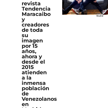
revista
Tendencia
Lorena Riga Monfort y William
Maracaibo
Dondyk en su estudio creativo de
Madrid
y
creadores
de toda
su
imagen
por 15
años,
ahora y
desde el
2015
atienden
a la
inmensa
población
de
Venezolanos
en